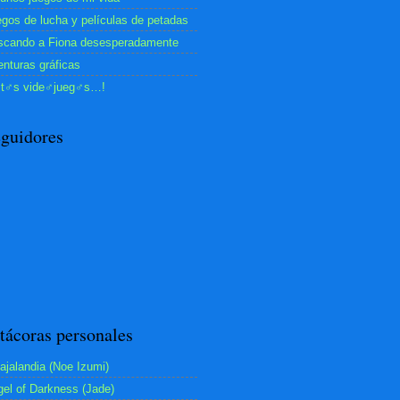
gos de lucha y películas de petadas
scando a Fiona desesperadamente
nturas gráficas
st♂s vide♂jueg♂s…!
guidores
tácoras personales
ajalandia (Noe Izumi)
el of Darkness (Jade)