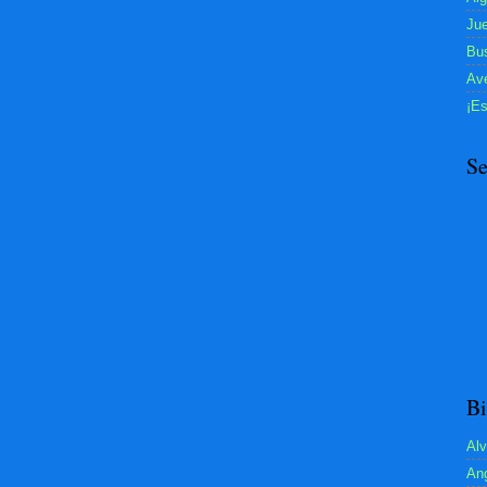
Jue
Bu
Ave
¡E
Se
Bi
Alv
Ang