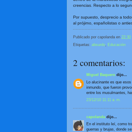
creencias. Respecto a lo segu
Por supuesto, desprecio a todo
al prójimo, españolistas o antie
Publicado por
capolanda
en
22:30
Etiquetas:
absurdo
,
Educación
2 comentarios:
Miguel Baquero
dijo...
Lo alucinante es que esos
inmundo, que fueron provo
entre los musulmantes, hay
23/12/10 11:11 a. m.
capolanda
dijo...
En el instituto leí, como tr
guerras y brujas, donde s