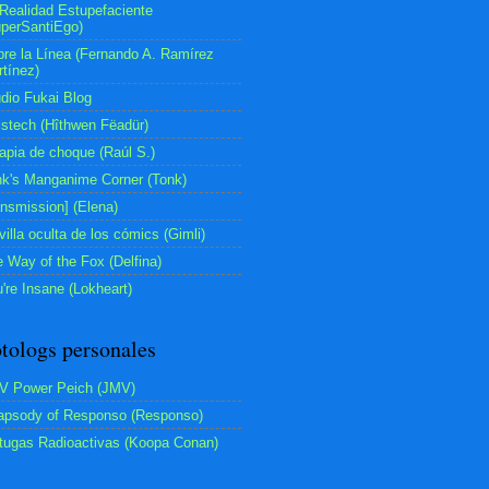
Realidad Estupefaciente
perSantiEgo)
re la Línea (Fernando A. Ramírez
tínez)
dio Fukai Blog
lstech (Hîthwen Fëadür)
apia de choque (Raúl S.)
k's Manganime Corner (Tonk)
ansmission] (Elena)
villa oculta de los cómics (Gimli)
 Way of the Fox (Delfina)
're Insane (Lokheart)
tologs personales
V Power Peich (JMV)
apsody of Responso (Responso)
tugas Radioactivas (Koopa Conan)