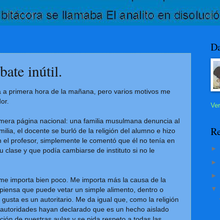
Da
ate inútil.
a a primera hora de la mañana, pero varios motivos me
or.
Ver
rimera página nacional: una familia musulmana denuncia al
Re
milia, el docente se burló de la religión del alumno e hizo
el profesor, simplemente le comentó que él no tenía en
u clase y que podía cambiarse de instituto si no le
me importa bien poco. Me importa más la causa de la
 piensa que puede vetar un simple alimento, dentro o
 gusta es un autoritario. Me da igual que, como la religión
s autoridades hayan declarado que es un hecho aislado
ación de nuestras aulas y se pida respeto a todas las