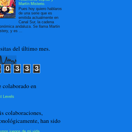
Martín Misterio.
Pues hoy quiero hablaros
de una serie que es
emitida actualmente en
Canal Sur, la cadena
onómica andaluza. Se llama Martin
tery, y es ...
sitas del último mes.
0
3
3
3
 colaborado en
t Levels
s colaboraciones,
onológicamente, han sido
unos juegos de mi vida