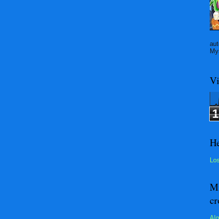
aut
Mys
Vi
1
He
Los
Mi
cr
Alg