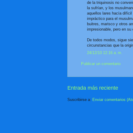
de la triquinosis no conve
la sufrían, y los musulma
aquellos lares hacía difícil
impráctico para el musul
buitres, marisco y otros a
impresionable, pero en su 
De todos modos, sigue sien
circunstancias que la origi
24/12/10 12:16 a. m.
Publicar un comentario
Entrada más reciente
Suscribirse a:
Enviar comentarios (At