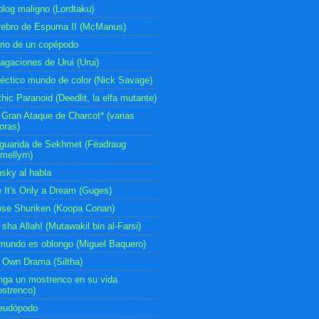
blog maligno (Lordtaku)
rebro de Espuma II (McManus)
rio de un copépodo
agaciones de Urui (Urui)
éctico mundo de color (Nick Savage)
hic Paranoid (Deedlit, la elfa mutante)
 Gran Ataque de Charcot* (varias
oras)
guarida de Sekhmet (Fëadraug
mellyrn)
sky al habla
e It's Only a Dream (Guges)
ose Shuriken (Koopa Conan)
sha Allah! (Mutawakil bin al-Farsi)
mundo es oblongo (Miguel Baquero)
 Own Drama (Siltha)
nga un mostrenco en su vida
strenco)
eudópodo