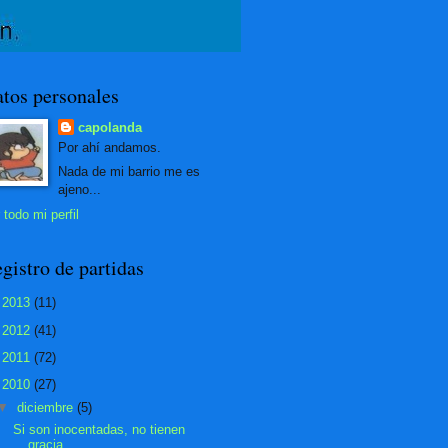
tos personales
capolanda
Por ahí andamos.
Nada de mi barrio me es
ajeno...
 todo mi perfil
gistro de partidas
►
2013
(11)
►
2012
(41)
►
2011
(72)
▼
2010
(27)
▼
diciembre
(5)
Si son inocentadas, no tienen
gracia.