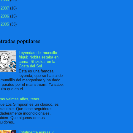
►
2007
(16)
►
2006
(15)
►
2005
(33)
tradas populares
Leyendas del mundillo
friqui: Nobita estaba en
coma. Shizuka, en la
Costa del Sol.
Esta es una famosa
leyenda, que se ha salido
 mundillo del manganime y ha dado
 pasitos por el mainstream. Ya sabe,
ulta que en el ...
ras veintes años, tetas.
ue Los Simpson es un clásico, es
iscutible. Que tiene seguidores
daderamente incondicionales,
bién. Que algunos de sus
uidores...
Totalmente espías y