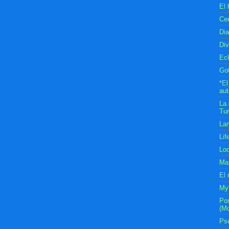
El 
Ce
Dia
Div
Ecl
Got
*El
aut
La 
Tur
Lan
Lif
Lo
Ma 
El 
My
Po
(Mo
Ps