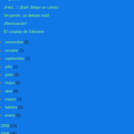
¡Feliz...! ¡Bah! ¡Mejor un cómic!
Un jamón, un debate inútil.
¡Renovación!
El cosplay de Sálvame.
►
noviembre
(2)
►
octubre
(1)
►
septiembre
(1)
►
julio
(1)
►
junio
(1)
►
mayo
(1)
►
abril
(4)
►
marzo
(3)
►
febrero
(5)
►
enero
(3)
►
2009
(23)
►
2008
(26)