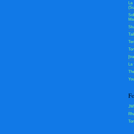
La 
(Su
Sob
Mar
Stu
Tai
Ter
Ton
[tr
La 
The
You
Fo
JM
Rh
Tor