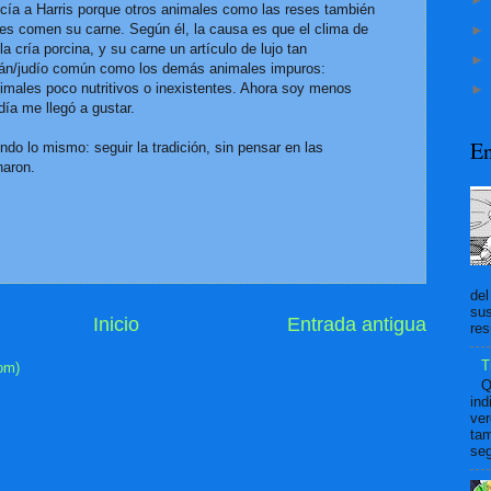
ncía a Harris porque otros animales como las reses también
nes comen su carne. Según él, la causa es que el clima de
 la cría porcina, y su carne un artículo de lujo tan
mán/judío común como los demás animales impuros:
nimales poco nutritivos o inexistentes. Ahora soy menos
día me llegó a gustar.
En
do lo mismo: seguir la tradición, sin pensar en las
naron.
del
sus
Inicio
Entrada antigua
res
T
om)
Q
ind
ver
tam
seg